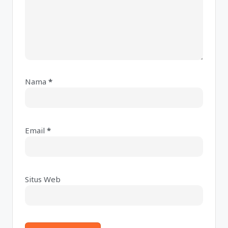
Nama
*
A
lt
e
Email
*
r
n
a
ti
Situs Web
v
e
: