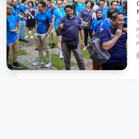
T
p
O
p