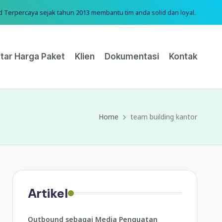
erpercaya sejak tahun 2013 membantu tim anda solid dan loyal.
tar Harga Paket
Klien
Dokumentasi
Kontak
Home
team building kantor
Artikel
Outbound sebagai Media Penguatan