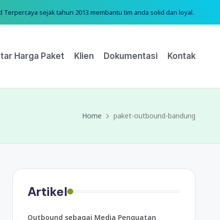
erpercaya sejak tahun 2013 membantu tim anda solid dan loyal.
tar Harga Paket
Klien
Dokumentasi
Kontak
Home
paket-outbound-bandung
Artikel
Outbound sebagai Media Penguatan