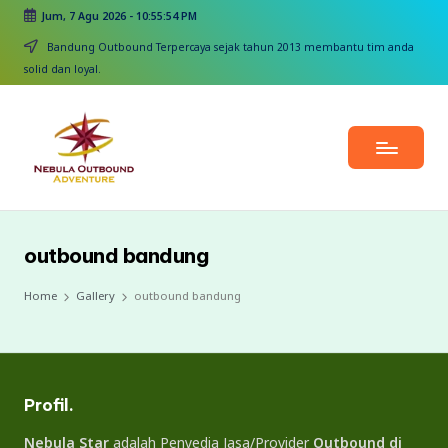
Jum, 7 Agu 2026
-
10:55:54 PM
Skip
Bandung Outbound Terpercaya sejak tahun 2013 membantu tim anda
to
solid dan loyal.
content
outbound bandung
Home
Gallery
outbound bandung
Profil.
Nebula Star
adalah Penyedia Jasa/Provider
Outbound di