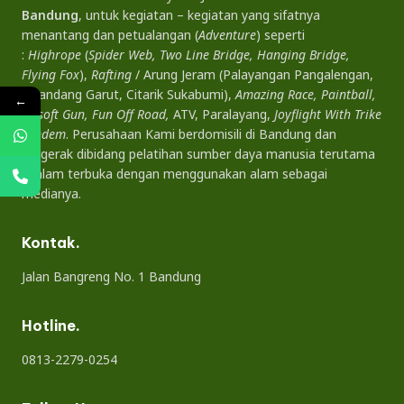
Bandung
, untuk kegiatan – kegiatan yang sifatnya
menantang dan petualangan (
Adventure
) seperti
:
Highrope
(
Spider Web, Two Line Bridge, Hanging Bridge,
Flying Fox
),
Rafting
/ Arung Jeram (Palayangan Pangalengan,
Cikandang Garut, Citarik Sukabumi),
Amazing Race, Paintball,
←
Airsoft Gun, Fun Off Road,
ATV, Paralayang,
Joyflight With Trike
Tandem
. Perusahaan Kami berdomisili di Bandung dan
bergerak dibidang pelatihan sumber daya manusia terutama
di alam terbuka dengan menggunakan alam sebagai
medianya.
Kontak.
Jalan Bangreng No. 1 Bandung
Hotline.
0813-2279-0254