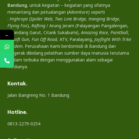
Bandung
, untuk kegiatan – kegiatan yang sifatnya
menantang dan petualangan (
Adventure
) seperti
:
Highrope
(
Spider Web, Two Line Bridge, Hanging Bridge,
Flying Fox
),
Rafting
/ Arung Jeram (Palayangan Pangalengan,
Cikandang Garut, Citarik Sukabumi),
Amazing Race, Paintball,
←
Airsoft Gun, Fun Off Road,
ATV, Paralayang,
Joyflight With Trike
Tandem
. Perusahaan Kami berdomisili di Bandung dan
bergerak dibidang pelatihan sumber daya manusia terutama
di alam terbuka dengan menggunakan alam sebagai
medianya.
Kontak.
Jalan Bangreng No. 1 Bandung
Hotline.
0813-2279-0254