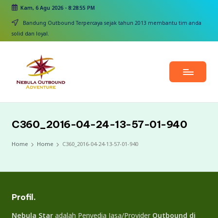
Kam, 6 Agu 2026
-
8:28:55 PM
Skip
Bandung Outbound Terpercaya sejak tahun 2013 membantu tim anda
to
solid dan loyal.
content
C360_2016-04-24-13-57-01-940
Home
Home
C360_2016-04-24-13-57-01-940
Profil.
Nebula Star
adalah Penyedia Jasa/Provider
Outbound di