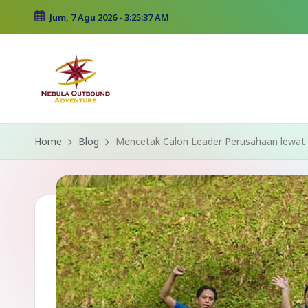
Jum, 7 Agu 2026
-
3:25:37 AM
Skip
to
content
Home
Blog
Mencetak Calon Leader Perusahaan lewat