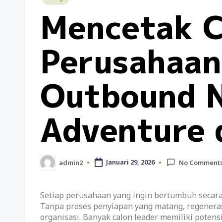
Mencetak C
Perusahaan
Outbound 
Adventure 
admin2
Januari 29, 2026
No Comment
Setiap perusahaan yang ingin bertumbuh seca
Tanpa proses penyiapan yang matang, regeneras
organisasi. Banyak calon leader memiliki pot