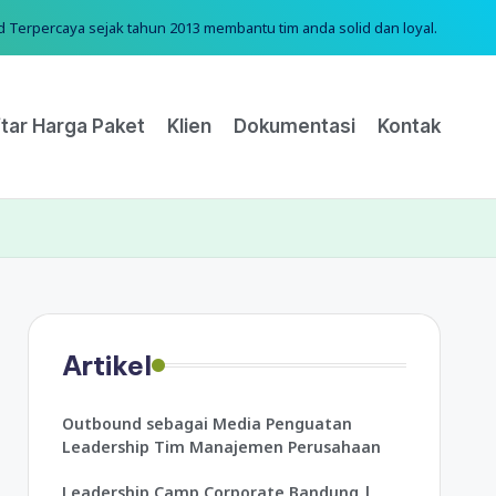
erpercaya sejak tahun 2013 membantu tim anda solid dan loyal.
tar Harga Paket
Klien
Dokumentasi
Kontak
Artikel
Outbound sebagai Media Penguatan
Leadership Tim Manajemen Perusahaan
Leadership Camp Corporate Bandung |