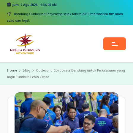
Jum, 7 Agu 2026
-
6:36:06 AM
Skip
Bandung Outbound Terpercaya sejak tahun 2013 membantu tim anda
to
solid dan loyal.
content
Home
Blog
Outbound Corporate Bandung untuk Perusahaan yang
Ingin Tumbuh Lebih Cepat