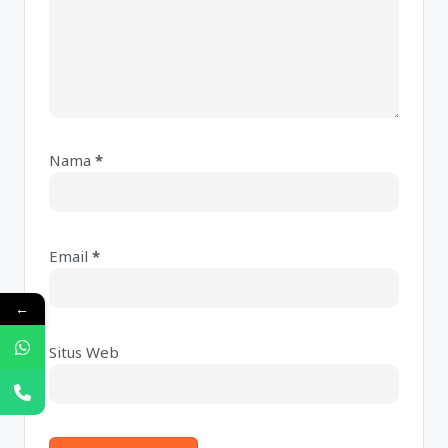
Nama
*
A
lt
e
Email
*
r
n
←
a
ti
Situs Web
v
e
: