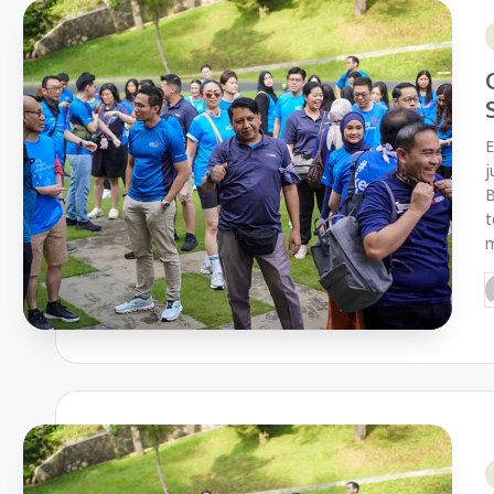
E
j
B
t