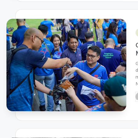
G
d
m
N