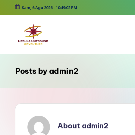
Kam, 6 Agu 2026
-
10:49:04 PM
Skip
to
content
Posts by admin2
About admin2