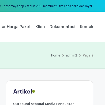
erpercaya sejak tahun 2013 membantu tim anda solid dan loyal.
tar Harga Paket
Klien
Dokumentasi
Kontak
Home
admin2
Page 2
Artikel
Outbound sebagai Media Penguatan