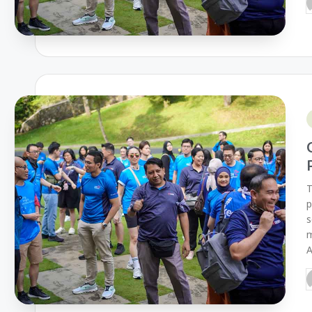
T
p
s
m