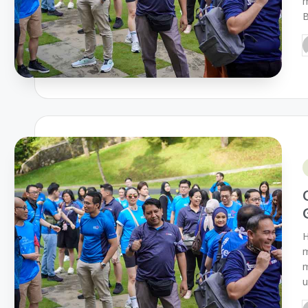
m
B
H
m
m
u