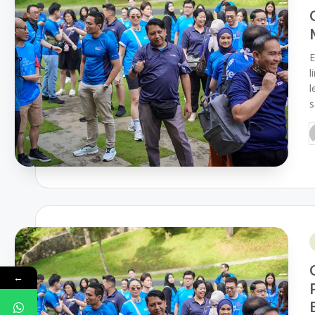
E
l
l
s
←