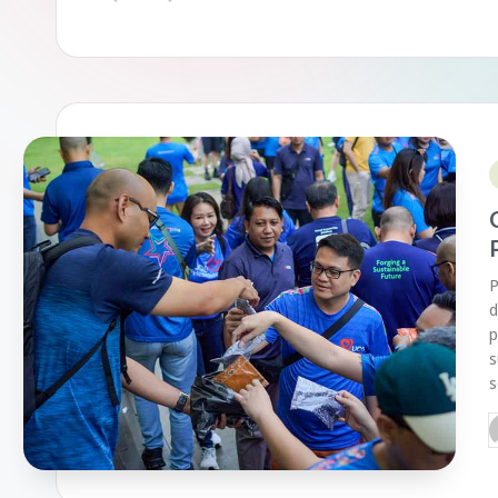
P
d
p
s
s