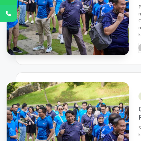
P
m
O
m
k
S
k