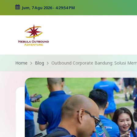
Jum, 7 Agu 2026
-
4:29:55 PM
Skip
to
content
Home
Blog
Outbound Corporate Bandung: Solusi Memb