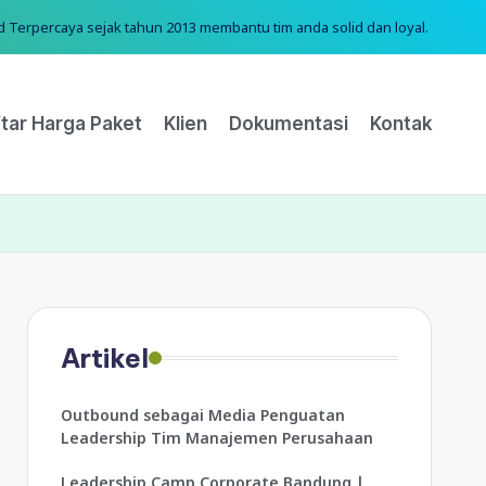
erpercaya sejak tahun 2013 membantu tim anda solid dan loyal.
tar Harga Paket
Klien
Dokumentasi
Kontak
Artikel
Outbound sebagai Media Penguatan
Leadership Tim Manajemen Perusahaan
Leadership Camp Corporate Bandung |