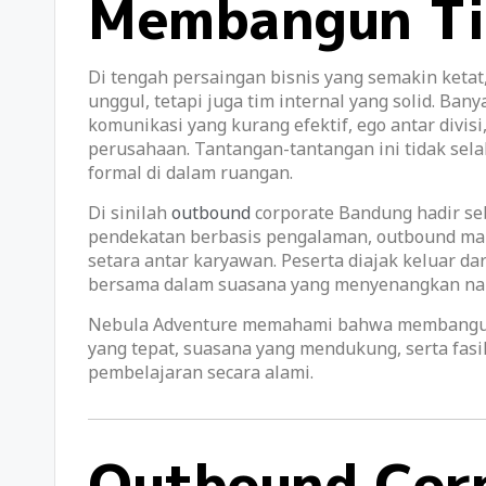
Membangun Ti
Di tengah persaingan bisnis yang semakin ketat
unggul, tetapi juga tim internal yang solid. Ba
komunikasi yang kurang efektif, ego antar divis
perusahaan. Tantangan-tantangan ini tidak selal
formal di dalam ruangan.
Di sinilah
outbound
corporate Bandung hadir seb
pendekatan berbasis pengalaman, outbound mam
setara antar karyawan. Peserta diajak keluar da
bersama dalam suasana yang menyenangkan n
Nebula Adventure memahami bahwa membangun t
yang tepat, suasana yang mendukung, serta fas
pembelajaran secara alami.
Outbound Corp