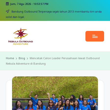
Jum, 7 Agu 2026
-
10:53:58 PM
Skip
Bandung Outbound Terpercaya sejak tahun 2013 membantu tim anda
to
solid dan loyal.
content
Home
Blog
Mencetak Calon Leader Perusahaan lewat Outbound
Nebula Adventure di Bandung