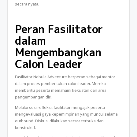
secara nyata.
Peran Fasilitator
dalam
Mengembangkan
Calon Leader
Fasilitator Nebula Adventure berperan sebagai mentor
dalam proses pembentukan calon leader. Mereka
membantu peserta memahami kekuatan dan area
pengembangan diri.
Melalui sesi refleksi, fasilitator mengajak peserta
mengevaluasi gaya kepemimpinan yang muncul selama
outbound. Diskusi dilakukan secara terbuka dan
konstruktif.