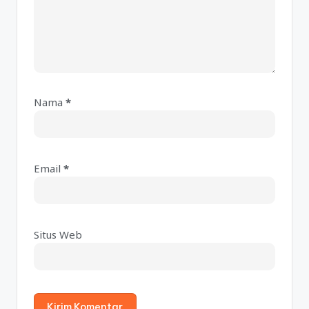
Nama
*
A
lt
e
Email
*
r
n
a
ti
Situs Web
v
e
: