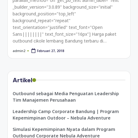
parallax_method="on"][et_pb_text admin_label="Text"
_builder_version="3.0.89" background_size="initial"
background_position="top_left"
background_repeat="repeat"
text_orientation="justified" text_font="Open
Sans||||||||" text_font_size="16px"] Harga paket
outbound cikole lembang Bandung terbaru di…
Februari 27, 2018
admin2
Artikel
Outbound sebagai Media Penguatan Leadership
Tim Manajemen Perusahaan
Leadership Camp Corporate Bandung | Program
Kepemimpinan Outdoor – Nebula Adventure
Simulasi Kepemimpinan Nyata dalam Program
Outbound Corporate Nebula Adventure