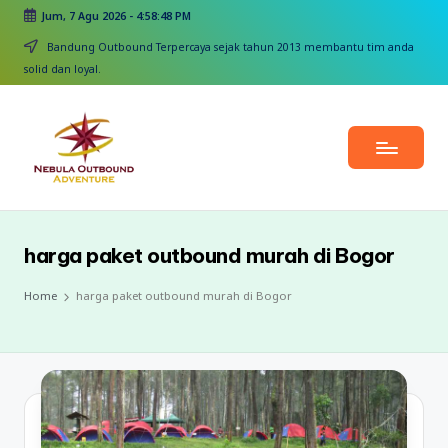
Jum, 7 Agu 2026
-
4:58:49 PM
Skip
Bandung Outbound Terpercaya sejak tahun 2013 membantu tim anda
to
solid dan loyal.
content
harga paket outbound murah di Bogor
Home
harga paket outbound murah di Bogor