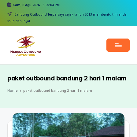
Kam, 6 Agu 2026
-
3:05:05 PM
Skip
Bandung Outbound Terpercaya sejak tahun 2013 membantu tim anda
to
solid dan loyal.
content
paket outbound bandung 2 hari 1 malam
Home
paket outbound bandung 2 hari 1 malam