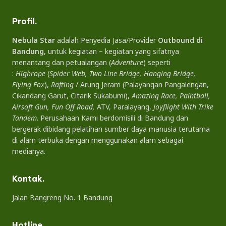
Profil.
Nebula Star
adalah Penyedia Jasa/Provider
Outbound di
Bandung
, untuk kegiatan – kegiatan yang sifatnya
menantang dan petualangan (
Adventure
) seperti
:
Highrope
(
Spider Web, Two Line Bridge, Hanging Bridge,
Flying Fox
),
Rafting
/ Arung Jeram (Palayangan Pangalengan,
Cikandang Garut, Citarik Sukabumi),
Amazing Race, Paintball,
Airsoft Gun, Fun Off Road,
ATV, Paralayang,
Joyflight With Trike
Tandem
. Perusahaan Kami berdomisili di Bandung dan
bergerak dibidang pelatihan sumber daya manusia terutama
di alam terbuka dengan menggunakan alam sebagai
medianya.
Kontak.
Jalan Bangreng No. 1 Bandung
Hotline.