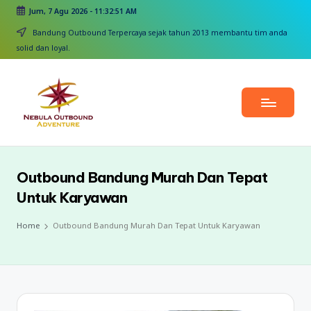
Jum, 7 Agu 2026
-
11:32:52 AM
Skip
Bandung Outbound Terpercaya sejak tahun 2013 membantu tim anda
to
solid dan loyal.
content
Outbound Bandung Murah Dan Tepat
Untuk Karyawan
Home
Outbound Bandung Murah Dan Tepat Untuk Karyawan