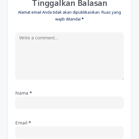
Tinggalkan Balasan
Alamat email Anda tidak akan dipublikasikan.
Ruas yang
wajib ditandai
*
Nama
*
A
lt
e
Email
*
r
n