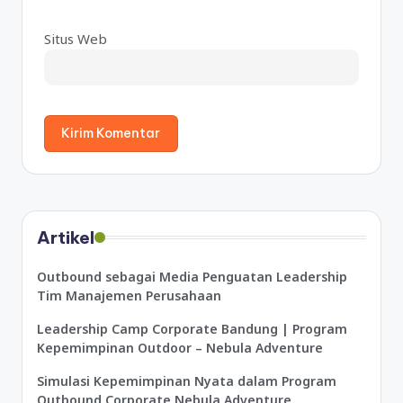
a
ti
Situs Web
v
e
:
Artikel
Outbound sebagai Media Penguatan Leadership
Tim Manajemen Perusahaan
Leadership Camp Corporate Bandung | Program
Kepemimpinan Outdoor – Nebula Adventure
Simulasi Kepemimpinan Nyata dalam Program
Outbound Corporate Nebula Adventure