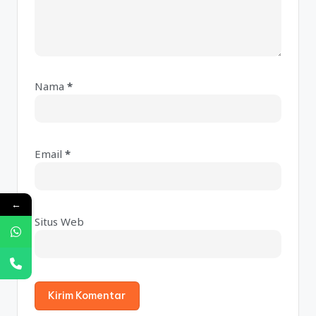
Nama
*
A
lt
e
Email
*
r
n
a
←
ti
Situs Web
v
e
: