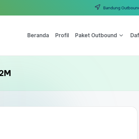
Bandung Outbound T
Beranda
Profil
Paket Outbound
Daf
H2M