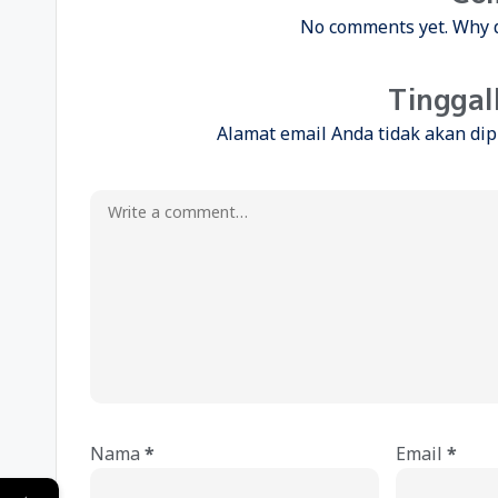
No comments yet. Why do
Tinggal
Alamat email Anda tidak akan dip
A
l
t
Nama
*
Email
*
e
r
←