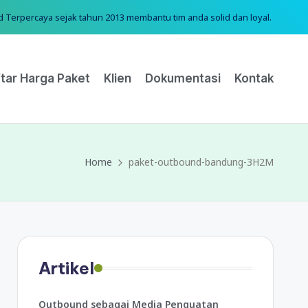
erpercaya sejak tahun 2013 membantu tim anda solid dan loyal.
tar Harga Paket
Klien
Dokumentasi
Kontak
Home
paket-outbound-bandung-3H2M
Artikel
Outbound sebagai Media Penguatan