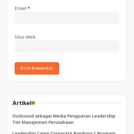
e
Email
*
r
n
a
ti
Situs Web
v
e
:
Artikel
Outbound sebagai Media Penguatan Leadership
Tim Manajemen Perusahaan
Leadership Camp Corporate Bandung | Program