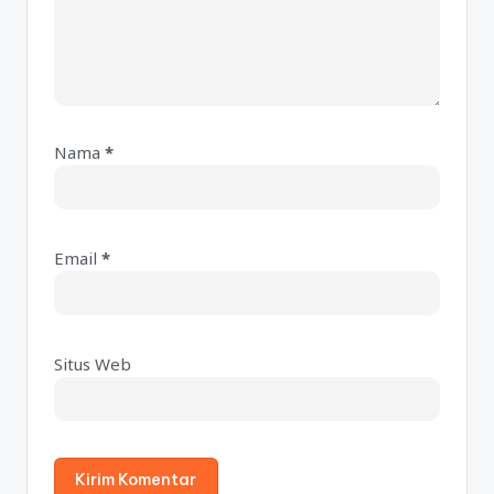
Nama
*
A
lt
e
Email
*
r
n
a
ti
Situs Web
v
e
: