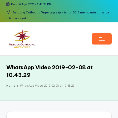
Kam, 6 Agu 2026
-
1:45:26 PM
Skip
Bandung Outbound Terpercaya sejak tahun 2013 membantu tim anda
to
solid dan loyal.
content
WhatsApp Video 2019-02-08 at
10.43.29
Home
WhatsApp Video 2019-02-08 at 10.43.29