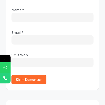
Nama
*
A
lt
e
Email
*
r
n
a
ti
Situs Web
v
←
e
: