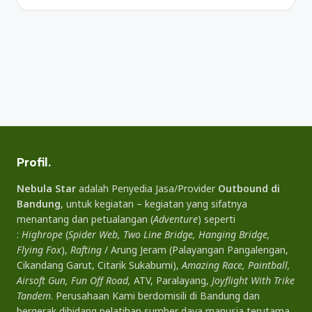
Profil.
Nebula Star
adalah Penyedia Jasa/Provider
Outbound di
Bandung
, untuk kegiatan – kegiatan yang sifatnya
menantang dan petualangan (
Adventure
) seperti
:
Highrope
(
Spider Web, Two Line Bridge, Hanging Bridge,
Flying Fox
),
Rafting
/ Arung Jeram (Palayangan Pangalengan,
Cikandang Garut, Citarik Sukabumi),
Amazing Race, Paintball,
Airsoft Gun, Fun Off Road,
ATV, Paralayang,
Joyflight With Trike
Tandem
. Perusahaan Kami berdomisili di Bandung dan
bergerak dibidang pelatihan sumber daya manusia terutama