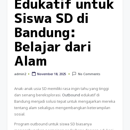
Edukatif untuk
Siswa SD di
Bandung:
Belajar dari
Alam
November 18, 2025
admin2
No Comments
Anak-anak usia SD memiliki rasa ingin tahu yang tinggi
dan senang bereksplorasi.
Outbound
edukatif di
Bandung menjadi solusi tepat untuk mengajarkan mereka
tentang alam sekaligus mengembangkan keterampilan
sosial.
Program outbound untuk siswa SD biasanya