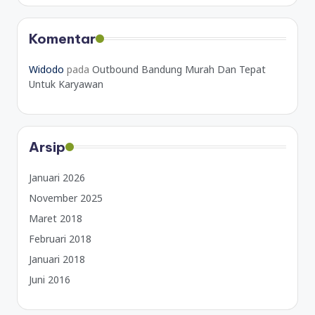
Komentar
Widodo
pada
Outbound Bandung Murah Dan Tepat
Untuk Karyawan
Arsip
Januari 2026
November 2025
Maret 2018
Februari 2018
Januari 2018
Juni 2016