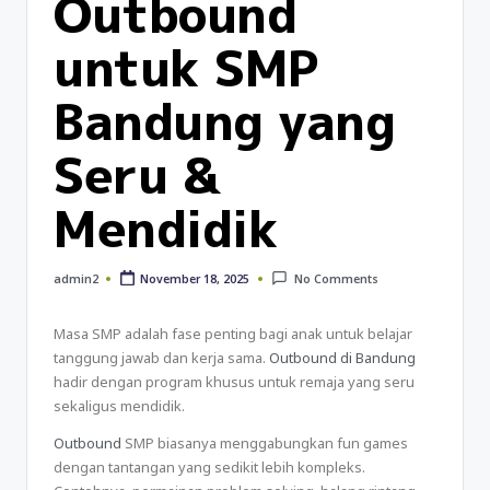
Outbound
untuk SMP
Bandung yang
Seru &
Mendidik
November 18, 2025
admin2
No Comments
Masa SMP adalah fase penting bagi anak untuk belajar
tanggung jawab dan kerja sama.
Outbound di Bandung
hadir dengan program khusus untuk remaja yang seru
sekaligus mendidik.
Outbound
SMP biasanya menggabungkan fun games
dengan tantangan yang sedikit lebih kompleks.